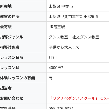
所在地
山梨県 甲斐市
教室の住所
山梨県甲斐市富竹新田426-6
最寄駅
JR竜王駅
指導ジャンル
ダンス教室，社交ダンス教室
指導対象者
子供から大人まで
レッスン日時
月?土
レッスン料
4000円?
体験レッスンの有無
有
担当者
お問い合わせ
「ワタナベダンススクール」にメ
電話番号
055-276-6374