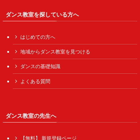
ダンス教室を探している方へ
はじめての方へ
地域からダンス教室を見つける
ダンスの基礎知識
よくある質問
ダンス教室の先生へ
【無料】 新規登録ページ