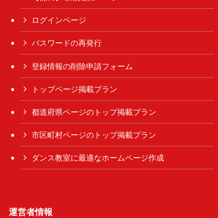
ログインページ
パスワードの再発行
登録情報の削除申請フォーム
トップページ掲載プラン
都道府県ページのトップ掲載プラン
市区町村ページのトップ掲載プラン
ダンス教室に最適なホームページ作成
運営者情報