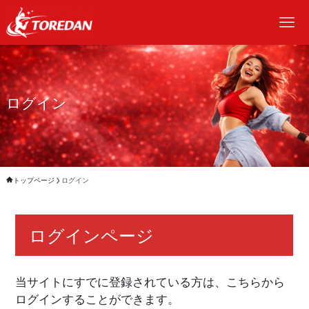
ログイン
トップページ
ログイン
ログインページ
当サイトにすでに登録されている方は、こちらから
ログインすることができます。