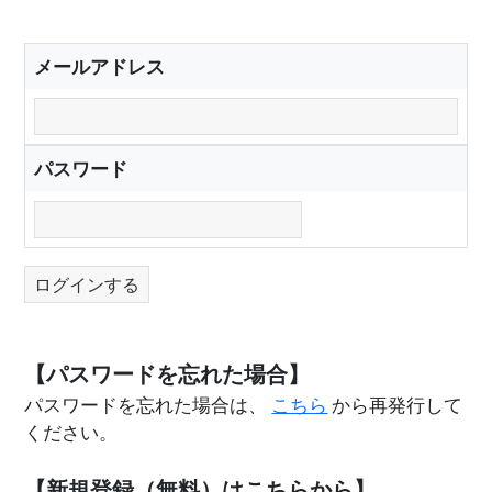
メールアドレス
パスワード
【パスワードを忘れた場合】
パスワードを忘れた場合は、
こちら
から再発行して
ください。
【新規登録（無料）はこちらから】